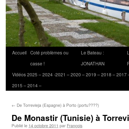
Accueil
Coté problèmes ou
Le Bateau :
casse !
JONATHAN
Vidéos 2025 – 2024 -2021 – 2020 – 2019 – 2018 – 2017 
2015 – 2014 –
←
De Torrevieja (Espagne) à Porto (portu????)
De Monastir (Tunisie) à Torrev
Publié le
14 octobre 2011
par
François