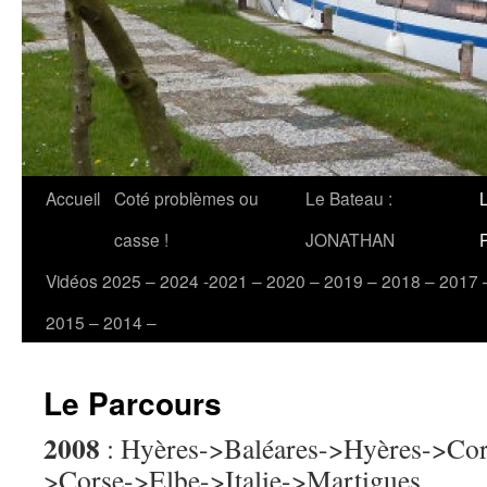
Accueil
Coté problèmes ou
Le Bateau :
casse !
JONATHAN
Vidéos 2025 – 2024 -2021 – 2020 – 2019 – 2018 – 2017 
2015 – 2014 –
Le Parcours
2008
: Hyères->Baléares->Hyères->Cor
>Corse->Elbe->Italie->Martigues