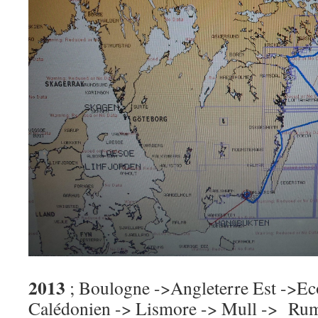
2013
; Boulogne ->Angleterre Est ->Ec
Calédonien -> Lismore -> Mull -> Rum