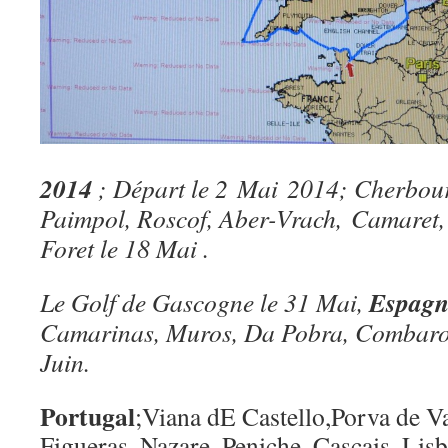
2014
; Départ le 2 Mai 2014; Cherbour
Paimpol, Roscof, Aber-Vrach, Camaret, S
Foret le 18 Mai .
Espagn
Le Golf de Gascogne le 31 Mai,
Camarinas, Muros, Da Pobra, Combaro, 
Juin.
Portugal
;Viana dE Castello,Porva de V
Figueras, Nazare, Peniche, Cascais, Lis