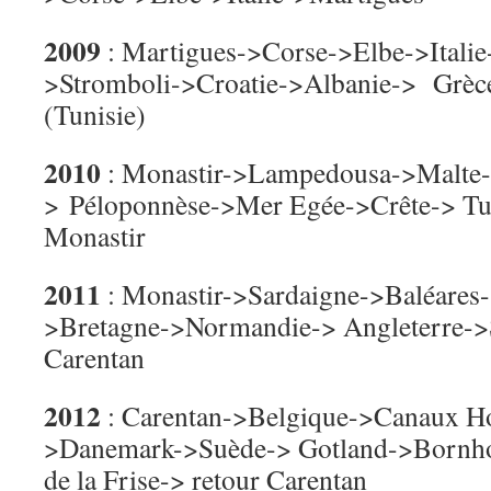
2009
: Martigues->Corse->Elbe->Italie-
>Stromboli->Croatie->Albanie-> Grèce
(Tunisie)
2010
: Monastir->Lampedousa->Malte->
> Péloponnèse->Mer Egée->Crête-> Tur
Monastir
2011
: Monastir->Sardaigne->Baléares
>Bretagne->Normandie-> Angleterre->S
Carentan
2012
: Carentan->Belgique->Canaux H
>Danemark->Suède-> Gotland->Bornho
de la Frise-> retour Carentan