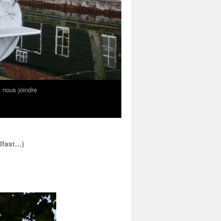
nous joindre
elfast…)