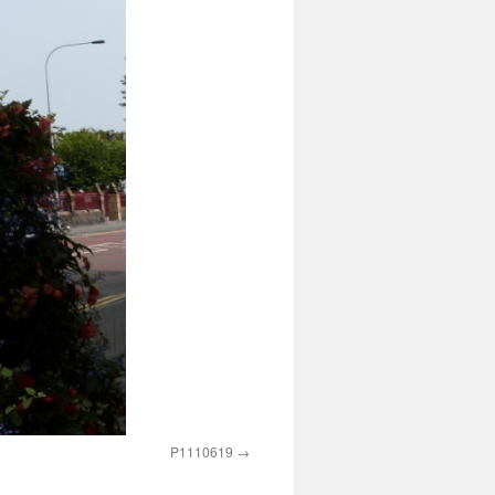
P1110619