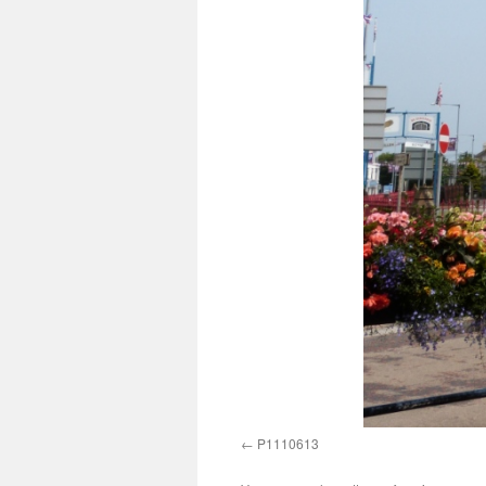
P1110613