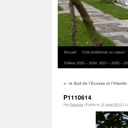
Accueil
Coté problèmes ou casse !
Vidéos 2025 – 2024 -2021 – 2020 – 20
←
le Sud de l’Ecosse et l’Irland
P1110614
Par
François
|
Publié le
13 juillet 2013
|
La