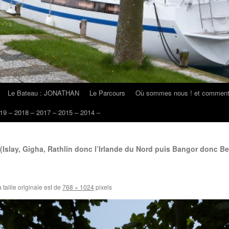
Le Bateau : JONATHAN
Le Parcours
Où sommes nous ! et comment 
19 – 2018 – 2017 – 2015 – 2014 –
e (Islay, Gigha, Rathlin donc l’Irlande du Nord puis Bangor donc B
 taille originale est de
768 × 1024
pixels