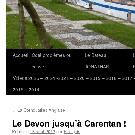
Accueil
Coté problèmes ou
Le Bateau :
casse !
JONATHAN
Vidéos 2025 – 2024 -2021 – 2020 – 2019 – 2018 – 2017 
2015 – 2014 –
←
La Cornouailles Anglaise
Le Devon jusqu’à Carentan !
Publié le
16 août 2013
par
François