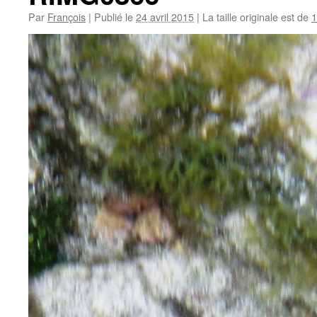
Par
François
|
Publié le
24 avril 2015
|
La taille originale est de
1