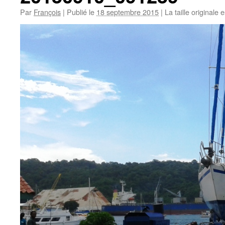
Par
François
|
Publié le
18 septembre 2015
|
La taille originale 