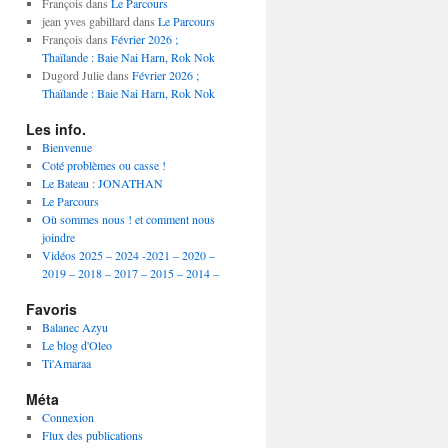
année
François
dans
Le Parcours
jean yves gabillard
dans
Le Parcours
François
dans
Février 2026 ;
Thaïlande : Baie Nai Harn, Rok Nok
Dugord Julie
dans
Février 2026 ;
Thaïlande : Baie Nai Harn, Rok Nok
Les info.
Bienvenue
Coté problèmes ou casse !
Le Bateau : JONATHAN
Le Parcours
Où sommes nous ! et comment nous
joindre
Vidéos 2025 – 2024 -2021 – 2020 –
2019 – 2018 – 2017 – 2015 – 2014 –
Favoris
Balanec Azyu
Le blog d'Oleo
Ti'Amaraa
Méta
Connexion
Flux des publications