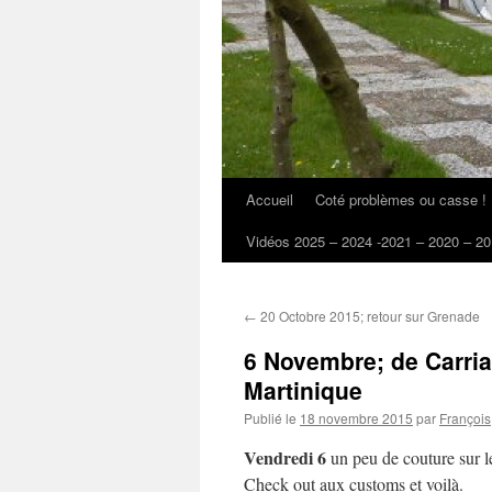
Accueil
Coté problèmes ou casse !
Vidéos 2025 – 2024 -2021 – 2020 – 20
←
20 Octobre 2015; retour sur Grenade
6 Novembre; de Carria
Martinique
Publié le
18 novembre 2015
par
François
Vendredi 6
un peu de couture sur l
Check out aux customs et voilà.