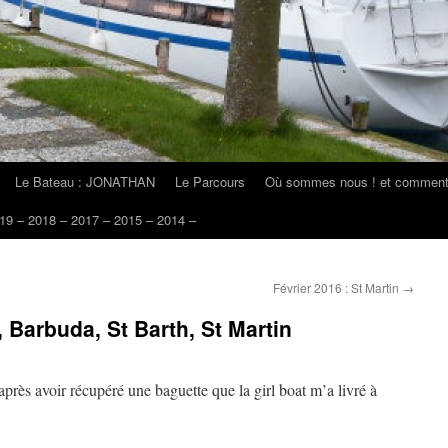
Le Bateau : JONATHAN
Le Parcours
Où sommes nous ! et comment 
19 – 2018 – 2017 – 2015 – 2014 –
Février 2016 : St Martin
→
, Barbuda, St Barth, St Martin
près avoir récupéré une baguette que la girl boat m’a livré à