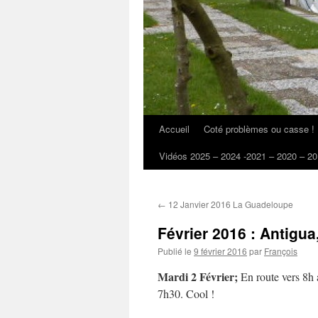
Accueil
Coté problèmes ou casse !
Vidéos 2025 – 2024 -2021 – 2020 – 20
←
12 Janvier 2016 La Guadeloupe
Février 2016 : Antigua
Publié le
9 février 2016
par
François
Mardi 2 Février;
En route vers 8h a
7h30. Cool !