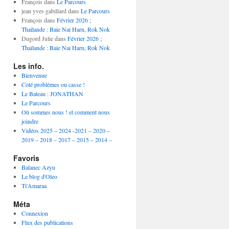
année
François
dans
Le Parcours
jean yves gabillard
dans
Le Parcours
François
dans
Février 2026 ;
Thaïlande : Baie Nai Harn, Rok Nok
Dugord Julie
dans
Février 2026 ;
Thaïlande : Baie Nai Harn, Rok Nok
Les info.
Bienvenue
Coté problèmes ou casse !
Le Bateau : JONATHAN
Le Parcours
Où sommes nous ! et comment nous
joindre
Vidéos 2025 – 2024 -2021 – 2020 –
2019 – 2018 – 2017 – 2015 – 2014 –
Favoris
Balanec Azyu
Le blog d'Oleo
Ti'Amaraa
Méta
Connexion
Flux des publications