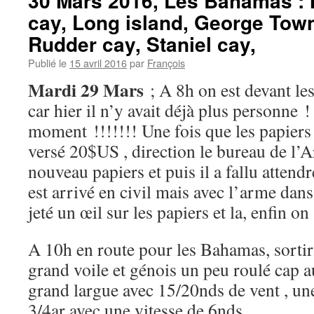
30 Mars 2016, Les Bahamas :
cay, Long island, George Town
Rudder cay, Staniel cay,
Publié le
15 avril 2016
par
François
Mardi 29 Mars
; A 8h on est devant les
car hier il n’y avait déjà plus personne 
moment !!!!!!! Une fois que les papiers s
versé 20$US , direction le bureau de l
nouveau papiers et puis il a fallu atte
est arrivé en civil mais avec l’arme dans l
jeté un œil sur les papiers et la, enfin on 
A 10h en route pour les Bahamas, sortir 
grand voile et génois un peu roulé cap a
grand largue avec 15/20nds de vent , un
3/4ar avec une vitesse de 6nds.