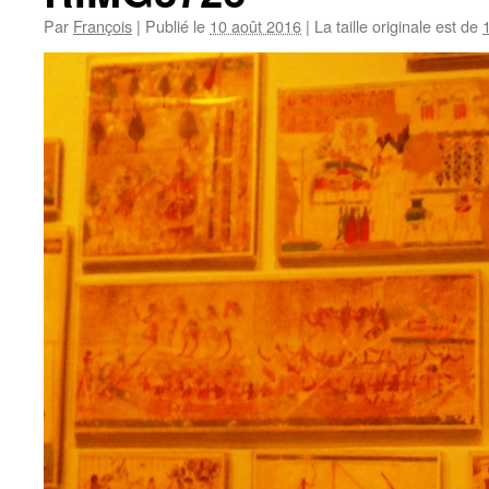
Par
François
|
Publié le
10 août 2016
|
La taille originale est de