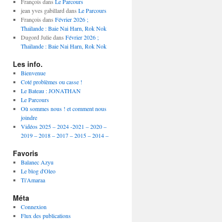
année
François
dans
Le Parcours
jean yves gabillard
dans
Le Parcours
François
dans
Février 2026 ;
Thaïlande : Baie Nai Harn, Rok Nok
Dugord Julie
dans
Février 2026 ;
Thaïlande : Baie Nai Harn, Rok Nok
Les info.
Bienvenue
Coté problèmes ou casse !
Le Bateau : JONATHAN
Le Parcours
Où sommes nous ! et comment nous
joindre
Vidéos 2025 – 2024 -2021 – 2020 –
2019 – 2018 – 2017 – 2015 – 2014 –
Favoris
Balanec Azyu
Le blog d'Oleo
Ti'Amaraa
Méta
Connexion
Flux des publications