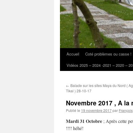
Accueil
Coté problèmes ou casse !
Vidéos 2025 – 2024 -2021 – 2020 – 20
←
Balade sur les sites Maya du Nord ( A
Tikal ) 28-10-17
Novembre 2017 , A la
Publié le
19 novembre 2017
par
François
Mardi 31 Octobre
; Après cette pet
!!!! héhé!