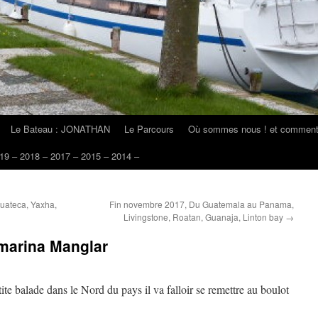
Le Bateau : JONATHAN
Le Parcours
Où sommes nous ! et comment 
19 – 2018 – 2017 – 2015 – 2014 –
guateca, Yaxha,
Fin novembre 2017, Du Guatemala au Panama,
Livingstone, Roatan, Guanaja, Linton bay
→
 marina Manglar
ite balade dans le Nord du pays il va falloir se remettre au boulot