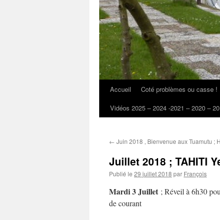
Accueil
Coté problèmes ou casse !
Vidéos 2025 – 2024 -2021 – 2020 – 20
←
Juin 2018 , Bienvenue aux Tuamutu ; 
Juillet 2018 ; TAHIT
Publié le
29 juillet 2018
par
François
Mardi 3 Juillet
; Réveil à 6h30 pour
de courant