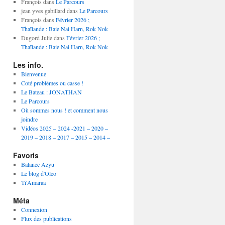
année
François
dans
Le Parcours
jean yves gabillard
dans
Le Parcours
François
dans
Février 2026 ;
Thaïlande : Baie Nai Harn, Rok Nok
Dugord Julie
dans
Février 2026 ;
Thaïlande : Baie Nai Harn, Rok Nok
Les info.
Bienvenue
Coté problèmes ou casse !
Le Bateau : JONATHAN
Le Parcours
Où sommes nous ! et comment nous
joindre
Vidéos 2025 – 2024 -2021 – 2020 –
2019 – 2018 – 2017 – 2015 – 2014 –
Favoris
Balanec Azyu
Le blog d'Oleo
Ti'Amaraa
Méta
Connexion
Flux des publications