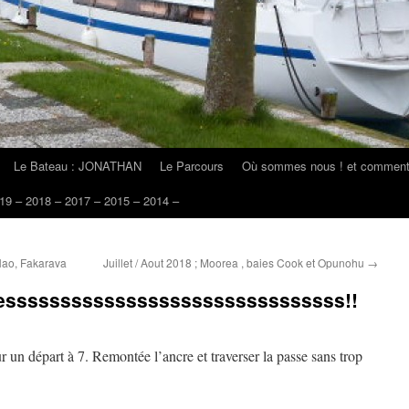
Le Bateau : JONATHAN
Le Parcours
Où sommes nous ! et comment 
19 – 2018 – 2017 – 2015 – 2014 –
Hao, Fakarava
Juillet / Aout 2018 ; Moorea , baies Cook et Opunohu
→
I Yesssssssssssssssssssssssssssssss!!
 un départ à 7. Remontée l’ancre et traverser la passe sans trop