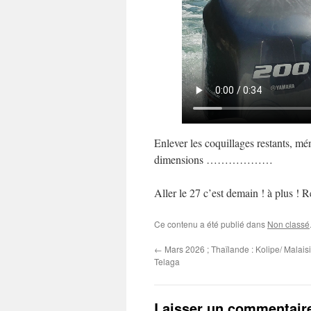
Enlever les coquillages restants, mén
dimensions ………………
Aller le 27 c’est demain ! à plus ! 
Ce contenu a été publié dans
Non classé
←
Mars 2026 ; Thaïlande : Kolipe/ Malaisi
Telaga
Laisser un commentair