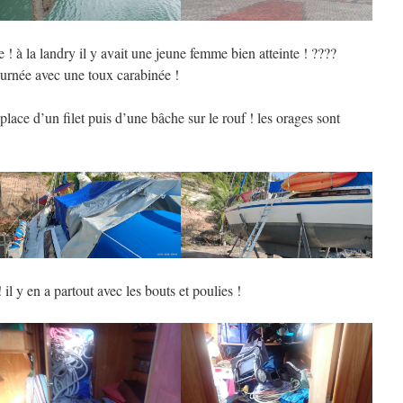
e ! à la landry il y avait une jeune femme bien atteinte ! ????
journée avec une toux carabinée !
lace d’un filet puis d’une bâche sur le rouf ! les orages sont
 il y en a partout avec les bouts et poulies !