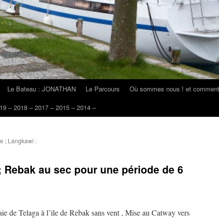
Le Bateau : JONATHAN
Le Parcours
Où sommes nous ! et comment 
19 – 2018 – 2017 – 2015 – 2014 –
e ; Langkawi :
 ; Rebak au sec pour une période de 6
aie de Telaga à l’ile de Rebak sans vent , Mise au Catway vers