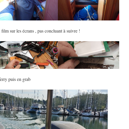
film sur les écrans , pas concluant à suivre !
 ferry puis en grab