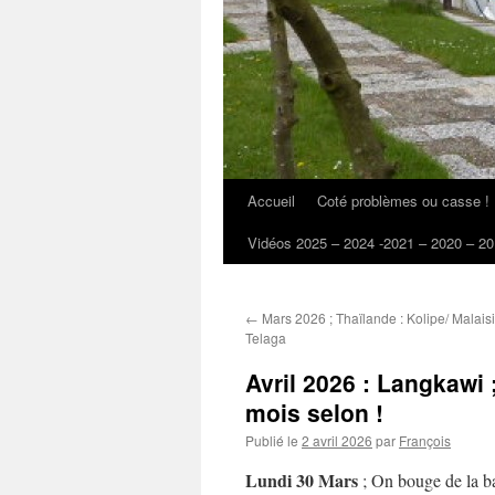
Accueil
Coté problèmes ou casse !
Vidéos 2025 – 2024 -2021 – 2020 – 20
←
Mars 2026 ; Thaïlande : Kolipe/ Malaisi
Telaga
Avril 2026 : Langkawi
mois selon !
Publié le
2 avril 2026
par
François
Lundi 30 Mars
; On bouge de la b