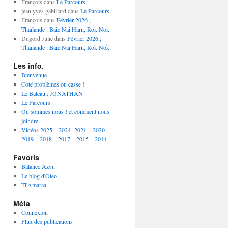
année
François
dans
Le Parcours
jean yves gabillard
dans
Le Parcours
François
dans
Février 2026 ;
Thaïlande : Baie Nai Harn, Rok Nok
Dugord Julie
dans
Février 2026 ;
Thaïlande : Baie Nai Harn, Rok Nok
Les info.
Bienvenue
Coté problèmes ou casse !
Le Bateau : JONATHAN
Le Parcours
Où sommes nous ! et comment nous
joindre
Vidéos 2025 – 2024 -2021 – 2020 –
2019 – 2018 – 2017 – 2015 – 2014 –
Favoris
Balanec Azyu
Le blog d'Oleo
Ti'Amaraa
Méta
Connexion
Flux des publications