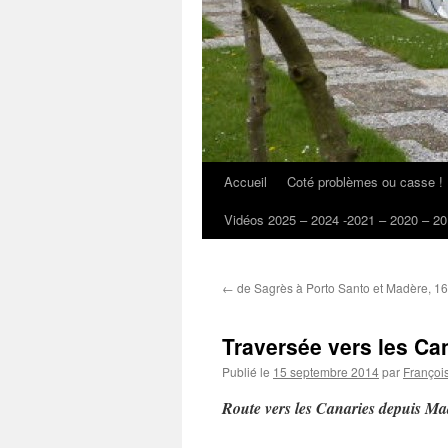
Accueil
Coté problèmes ou casse !
Vidéos 2025 – 2024 -2021 – 2020 – 20
←
de Sagrès à Porto Santo et Madère, 16
Traversée vers les Ca
Publié le
15 septembre 2014
par
Françoi
Route vers les Canaries depuis Ma