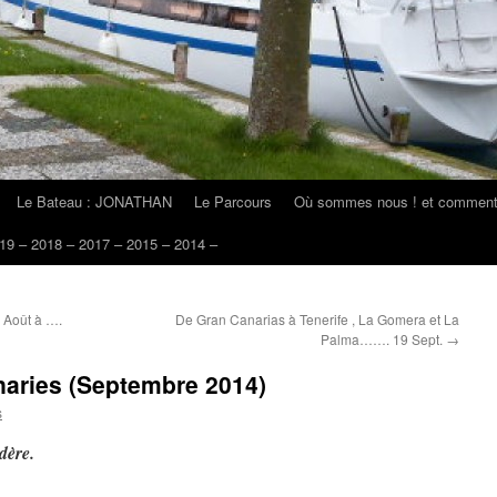
Le Bateau : JONATHAN
Le Parcours
Où sommes nous ! et comment 
19 – 2018 – 2017 – 2015 – 2014 –
 Août à ….
De Gran Canarias à Tenerife , La Gomera et La
Palma……. 19 Sept.
→
naries (Septembre 2014)
s
dère.