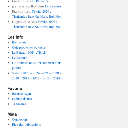
année
François
dans
Le Parcours
jean yves gabillard
dans
Le Parcours
François
dans
Février 2026 ;
Thaïlande : Baie Nai Harn, Rok Nok
Dugord Julie
dans
Février 2026 ;
Thaïlande : Baie Nai Harn, Rok Nok
Les info.
Bienvenue
Coté problèmes ou casse !
Le Bateau : JONATHAN
Le Parcours
Où sommes nous ! et comment nous
joindre
Vidéos 2025 – 2024 -2021 – 2020 –
2019 – 2018 – 2017 – 2015 – 2014 –
Favoris
Balanec Azyu
Le blog d'Oleo
Ti'Amaraa
Méta
Connexion
Flux des publications