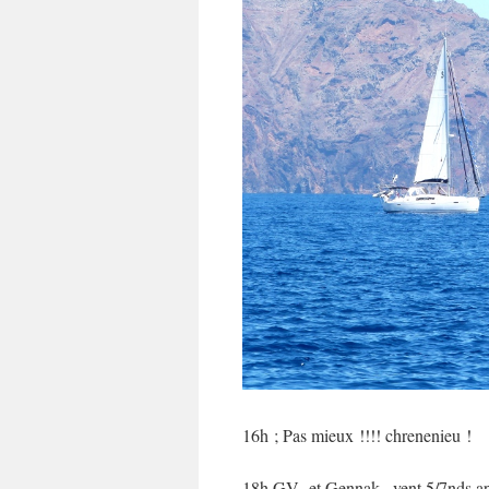
16h ; Pas mieux !!!! chrenenieu !
18h GV et Gennak , vent 5/7nds app