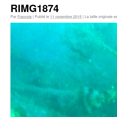
RIMG1874
Par
François
|
Publié le
11 novembre 2015
|
La taille originale e