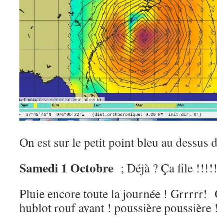
On est sur le petit point bleu au dessus 
Samedi 1 Octobre
; Déjà ? Ça file !!!!!
Pluie encore toute la journée ! Grrrrr!
hublot rouf avant ! poussière poussière 