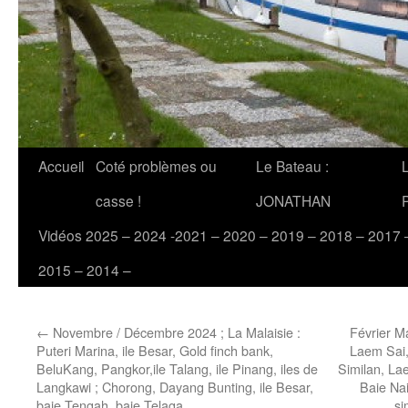
Accueil
Coté problèmes ou
Le Bateau :
casse !
JONATHAN
Vidéos 2025 – 2024 -2021 – 2020 – 2019 – 2018 – 2017 
2015 – 2014 –
←
Novembre / Décembre 2024 ; La Malaisie :
Février M
Puteri Marina, ile Besar, Gold finch bank,
Laem Sai,
BeluKang, Pangkor,ile Talang, ile Pinang, iles de
Similan, La
Langkawi ; Chorong, Dayang Bunting, ile Besar,
Baie Nai
baie Tengah, baie Telaga
si