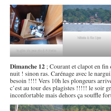
hôtels à Ko Lipe
la gite n’a pas plu à 2 tiroirs
Dimanche 12
; Courant et clapot en fin
nuit ! sinon ras. Carénage avec le narguil
besoin !!!! Vers 10h les plongeurs arrive
c’est au tour des plagistes !!!!! le soir g
inconfortable mais dehors ça souffle fort