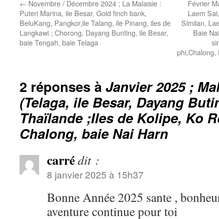
←
Novembre / Décembre 2024 ; La Malaisie :
Février M
Puteri Marina, ile Besar, Gold finch bank,
Laem Sai,
BeluKang, Pangkor,ile Talang, ile Pinang, iles de
Similan, La
Langkawi ; Chorong, Dayang Bunting, ile Besar,
Baie Nai
baie Tengah, baie Telaga
si
phi,Chalong, 
2 réponses à
Janvier 2025 ; Ma
(Telaga, ile Besar, Dayang Buti
Thaïlande ;Iles de Kolipe, Ko R
Chalong, baie Nai Harn
carré
dit :
8 janvier 2025 à 15h37
Bonne Année 2025 sante , bonheur 
aventure continue pour toi