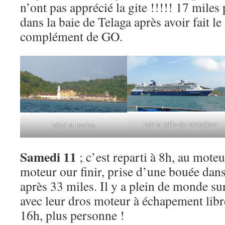
n’ont pas apprécié la gite !!!!! 17 miles
dans la baie de Telaga après avoir fait le 
complément de GO.
voir la taille du ravitailleur
hôtel et marina
Samedi 11
; c’est reparti à 8h, au mote
moteur our finir, prise d’une bouée dans
après 33 miles. Il y a plein de monde sur
avec leur dros moteur à échapement libr
16h, plus personne !